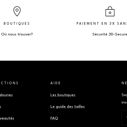
BOUTIQUES
PAIEMENT EN 3X SAN
Où nous trouver?
Sécurité 3D-Secur
ECTIONS
AIDE
N
udounes
Les boutiques
So
ins
s
Le guide des tailles
veautés
FAQ