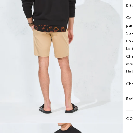
DE
Ce 
par
Sa 
un 
La 
Che
maî
Un 
Cho
Ré
CO