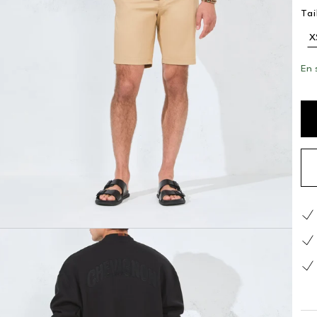
Tai
X
En 