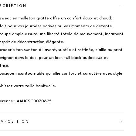
SCRIPTION
sweat en molleton gratté offre un confort doux et chaud,
fait pour vos journées actives ou vos moments de détente.
coupe ample assure une liberté totale de mouvement, incarnant
esprit de décontraction élégante.
broderie ton sur ton à l’avant, subtile et raffinée, s’allie au print
vignon dans le dos, pour un look full black audacieux et
trisé.
basique incontournable qui allie confort et caractère avec style.
isissez votre taille habituelle.
férence : AAHCSC0070625
MPOSITION